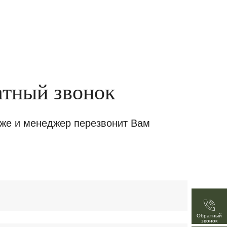
+7 495 151 67 51
атный звонок
иже и менеджер перезвонит Вам
Обратный
звонок