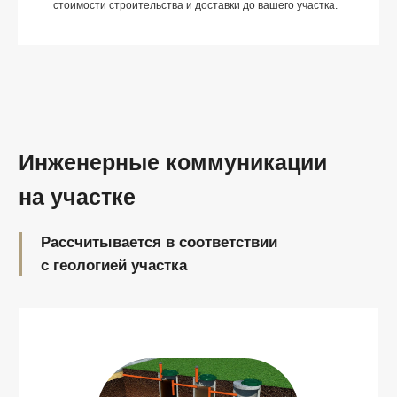
стоимости строительства и доставки до вашего участка.
YOUTUBE
Открыто
делимся опытом
и демонстрируем свой
профессионализм
Следите за нами на Ютуб
Перейти на YouTube