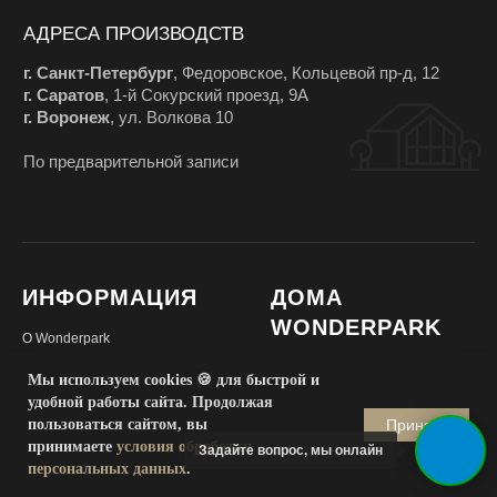
ИНФОРМАЦИЯ
ДОМА
WONDERPARK
О Wonderpark
Дома в стиле барнхаус
Как мы работаем
Мы используем cookies 🍪 для быстрой и
Дома в стиле хай-тек
Новости с объектов
удобной работы сайта. Продолжая
Принять
пользоваться сайтом, вы
Дома с плоской кровлей
Внутренняя отделка
принимаете
условия обработки
Задайте вопрос, мы онлайн
Модульные дома
Дизайн и стиль
персональных данных
.
Фахверковые дома
Каркасные дома