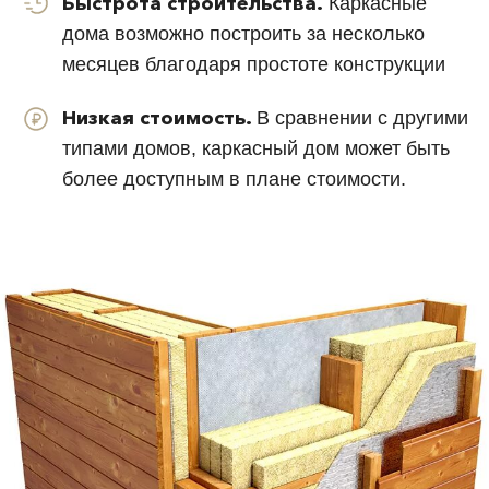
Сваи: винтовые/
буронабивные/забивные
Плитный УШП
Свайно-