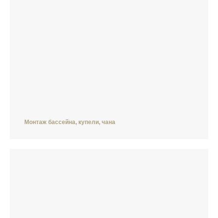
Монтаж бассейна, купели, чана
Мы в
Мы на
Дзен про
Дзен про
Телеграм про
Телеграм
ВКонтакте
YouTube
дома
бани
дома
про бани