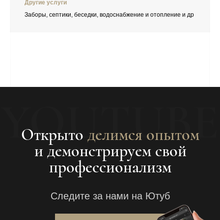
Другие услуги
г. Саратов
, Международная, 2А
ПН-ПТ: 10:00 - 18:00
Заборы, септики, беседки, водоснабжение и отопление и др
По предварительной записи
АДРЕСА ПРОИЗВОДСТВ
г. Санкт-Петербург
, Федоровское, Кольцевой пр-д, 12
г. Саратов
, 1-й Сокурский проезд, 9А
г. Воронеж
, ул. Волкова 10
По предварительной записи