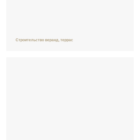
Строительство веранд, террас
КОНТАК
УБЕДИТЕСЬ ЛИЧНО
В НАДЁЖНОСТИ
СОТРУДНИЧЕСТВА С НАМИ
ПРИНИМАЕМ ЗАЯВКИ ПО НОМЕРУ
+7 495 151 67 51
email:
build@wonderpark.ru
АДРЕСА ОФИСОВ
г. Москва
, Новоивановское, Луговая, д. 1, ТЦ «Три Кита»