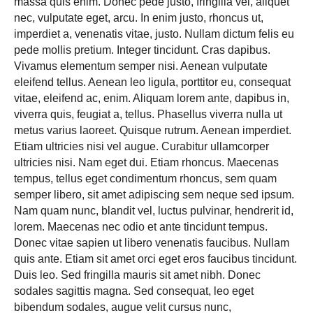
massa quis enim. Donec pede justo, fringilla vel, aliquet
nec, vulputate eget, arcu. In enim justo, rhoncus ut,
imperdiet a, venenatis vitae, justo. Nullam dictum felis eu
pede mollis pretium. Integer tincidunt. Cras dapibus.
Vivamus elementum semper nisi. Aenean vulputate
eleifend tellus. Aenean leo ligula, porttitor eu, consequat
vitae, eleifend ac, enim. Aliquam lorem ante, dapibus in,
viverra quis, feugiat a, tellus. Phasellus viverra nulla ut
metus varius laoreet. Quisque rutrum. Aenean imperdiet.
Etiam ultricies nisi vel augue. Curabitur ullamcorper
ultricies nisi. Nam eget dui. Etiam rhoncus. Maecenas
tempus, tellus eget condimentum rhoncus, sem quam
КОНТАКТ
semper libero, sit amet adipiscing sem neque sed ipsum.
Nam quam nunc, blandit vel, luctus pulvinar, hendrerit id,
lorem. Maecenas nec odio et ante tincidunt tempus.
УБЕДИТЕСЬ ЛИЧНО
Donec vitae sapien ut libero venenatis faucibus. Nullam
В НАДЁЖНОСТИ
quis ante. Etiam sit amet orci eget eros faucibus tincidunt.
СОТРУДНИЧЕСТВА С НАМИ
Duis leo. Sed fringilla mauris sit amet nibh. Donec
sodales sagittis magna. Sed consequat, leo eget
ПРИНИМАЕМ ЗАЯВКИ ПО НОМЕРУ
bibendum sodales, augue velit cursus nunc,