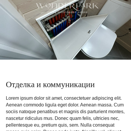
+7
Выражаю
согласие на обработку персональных данных
,
с
политикой конфиденциальности
ознакомлен
Отделка и коммуникации
Узнать стоимость
Lorem ipsum dolor sit amet, consectetuer adipiscing elit.
Aenean commodo ligula eget dolor. Aenean massa. Cum
sociis natoque penatibus et magnis dis parturient montes,
nascetur ridiculus mus. Donec quam felis, ultricies nec,
Мы в
Мы на
Дзен про
Дзен про
Телеграм
Телеграм
ВКонтакте
YouTube
дома
бани
про дома
про бани
pellentesque eu, pretium quis, sem. Nulla consequat