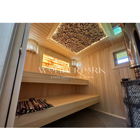
+7 495 151 67 51
email:
build@wonderpark.ru
АДРЕСА ОФИСОВ
г. Москва
, Новоивановское, Луговая, д. 1, ТЦ «Три Кита»
г. Саратов
, Международная, 2А
ПН-ПТ: 10:00 - 18:00
По предварительной записи
АДРЕСА ПРОИЗВОДСТВ
г. Санкт-Петербург
, Федоровское, Кольцевой пр-д, 12
г. Саратов
, 1-й Сокурский проезд, 9А
г. Воронеж
, ул. Волкова 10
По предварительной записи