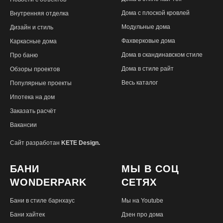
Дома с плоской кровлей
Внутренняя отделка
Модульные дома
Дизайн и стиль
Фахверковые дома
Каркасные дома
Дома в скандинавском стиле
Про баню
Дома в стиле райт
Обзоры проектов
Весь каталог
Популярные проекты
Ипотека на дом
Заказать расчёт
Вакансии
Сайт разработан
KETE Design.
БАНИ
МЫ В СОЦ
WONDERPARK
СЕТЯХ
Бани в стиле барнхаус
Мы на Youtube
Бани хайтек
Дзен про дома