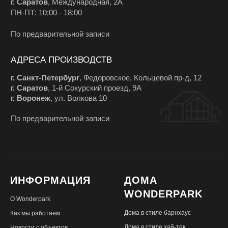
ИНФОРМАЦИЯ
ДОМА
WONDERPARK
О Wonderpark
Дома в стиле барнхаус
Как мы работаем
Дома в стиле хай-тек
Новости с объектов