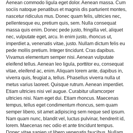
Aenean commodo ligula eget dolor. Aenean massa. Cum
sociis natoque penatibus et magnis dis parturient montes,
nascetur ridiculus mus. Donec quam felis, ultricies nec,
pellentesque eu, pretium quis, sem. Nulla consequat
massa quis enim. Donec pede justo, fringilla vel, aliquet
nec, vulputate eget, arcu. In enim justo, rhoncus ut,
imperdiet a, venenatis vitae, justo. Nullam dictum felis eu
pede mollis pretium. Integer tincidunt. Cras dapibus.
Vivamus elementum semper nisi. Aenean vulputate
eleifend tellus. Aenean leo ligula, porttitor eu, consequat
vitae, eleifend ac, enim. Aliquam lorem ante, dapibus in,
viverra quis, feugiat a, tellus. Phasellus viverra nulla ut
metus varius laoreet. Quisque rutrum. Aenean imperdiet.
Etiam ultricies nisi vel augue. Curabitur ullamcorper
ultricies nisi. Nam eget dui. Etiam rhoncus. Maecenas
tempus, tellus eget condimentum rhoncus, sem quam
semper libero, sit amet adipiscing sem neque sed ipsum.
Nam quam nunc, blandit vel, luctus pulvinar, hendrerit id,
lorem. Maecenas nec odio et ante tincidunt tempus.
Donec vitae sapien ut libero venenatis faucibus. Nullam